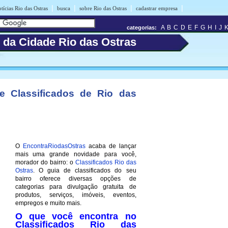
|
|
|
|
tícias Rio das Ostras
busca
sobre Rio das Ostras
cadastrar empresa
A
B
C
D
E
F
G
H
I
J
categorias:
s da Cidade Rio das Ostras
e Classificados de Rio das
O
EncontraRiodasOstras
acaba de lançar
mais uma grande novidade para você,
morador do bairro: o
Classificados Rio das
Ostras
. O guia de classificados do seu
bairro oferece diversas opções de
categorias para divulgação gratuita de
produtos, serviços, imóveis, eventos,
empregos e muito mais.
O que você encontra no
Classificados Rio das