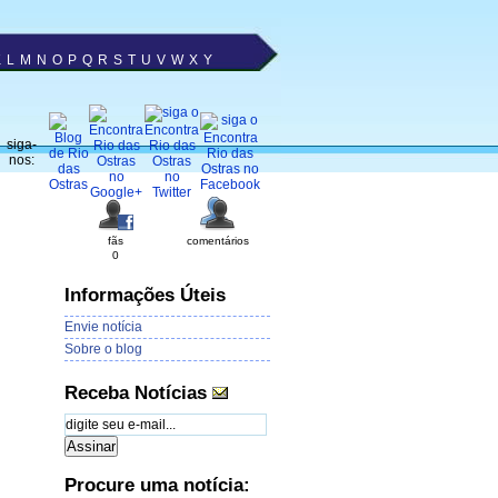
K
L
M
N
O
P
Q
R
S
T
U
V
W
X
Y
siga-
nos:
fãs
comentários
0
Informações Úteis
Envie notícia
Sobre o blog
Receba Notícias
Procure uma notícia: