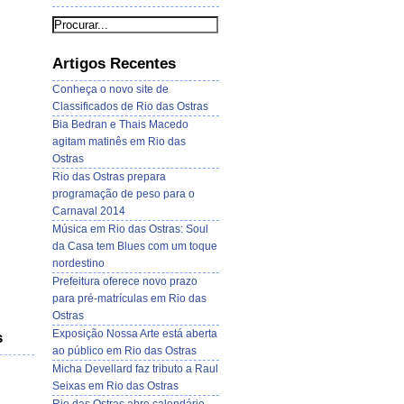
Artigos Recentes
Conheça o novo site de
Classificados de Rio das Ostras
Bia Bedran e Thais Macedo
agitam matinês em Rio das
Ostras
Rio das Ostras prepara
programação de peso para o
Carnaval 2014
Música em Rio das Ostras: Soul
da Casa tem Blues com um toque
nordestino
Prefeitura oferece novo prazo
para pré-matrículas em Rio das
Ostras
Exposição Nossa Arte está aberta
s
ao público em Rio das Ostras
Micha Devellard faz tributo a Raul
Seixas em Rio das Ostras