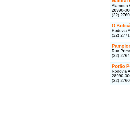
Natural
Alameda C
28990-00
(22) 276
O Boticá
Rodovia A
(22) 277
Pamplon
Rua Prima
(22) 276
Porão P
Rodovia A
28990-00
(22) 276