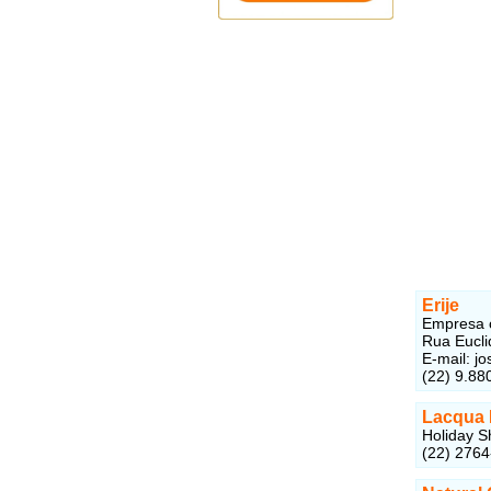
Erije
Empresa c
Rua Eucli
E-mail:
jo
(22) 9.88
Lacqua D
Holiday S
(22) 276