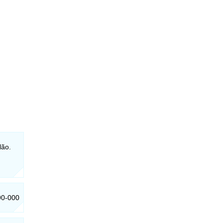
lão.
990-000