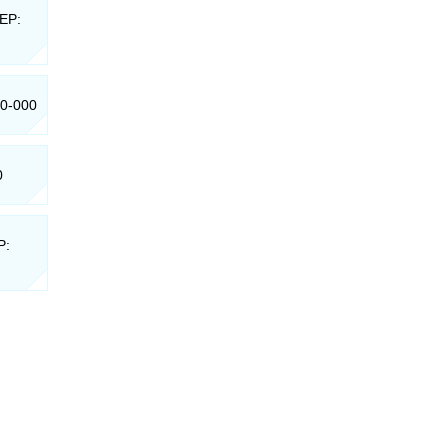
CEP:
90-000
0
P: