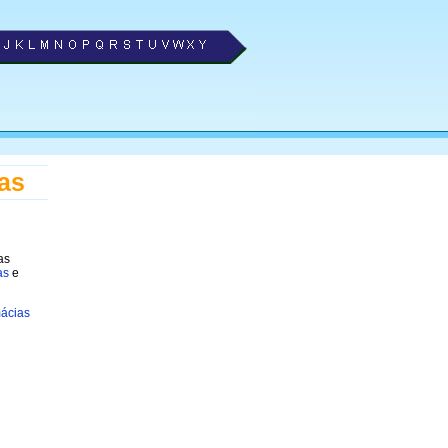
as
as
as
e
mácias