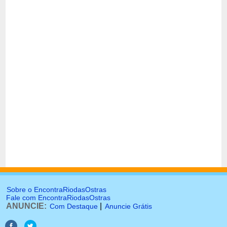
Sobre o EncontraRiodasOstras
Fale com EncontraRiodasOstras
ANUNCIE:
|
Com Destaque
Anuncie Grátis