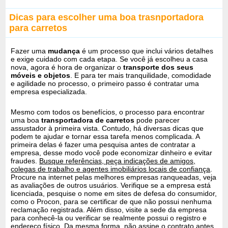
Dicas para escolher uma boa trasnportadora
para carretos
Fazer uma
mudança
é um processo que inclui vários detalhes
e exige cuidado com cada etapa. Se você já escolheu a casa
nova, agora é hora de organizar o
transporte dos seus
móveis e objetos
. E para ter mais tranquilidade, comodidade
e agilidade no processo, o primeiro passo é contratar uma
empresa especializada.
Mesmo com todos os benefícios, o processo para encontrar
uma boa
transportadora de carretos
pode parecer
assustador à primeira vista. Contudo, há diversas dicas que
podem te ajudar e tornar essa tarefa menos complicada. A
primeira delas é fazer uma pesquisa antes de contratar a
empresa, desse modo você pode economizar dinheiro e evitar
fraudes.
Busque referências, peça indicações de amigos,
colegas de trabalho e agentes imobiliários locais de confiança
.
Procure na internet pelas melhores empresas ranqueadas, veja
as avaliações de outros usuários. Verifique se a empresa está
licenciada, pesquise o nome em sites de defesa do consumidor,
como o Procon, para se certificar de que não possui nenhuma
reclamação registrada. Além disso, visite a sede da empresa
para conhecê-la ou verificar se realmente possui o registro e
endereço físico. Da mesma forma, não assine o contrato antes