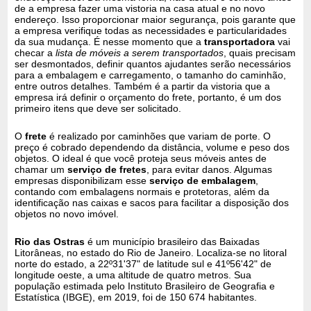
de a empresa fazer uma vistoria na casa atual e no novo
endereço. Isso proporcionar maior segurança, pois garante que
a empresa verifique todas as necessidades e particularidades
da sua mudança. É nesse momento que a
transportadora
vai
checar a
lista de móveis a serem transportados
, quais precisam
ser desmontados, definir quantos ajudantes serão necessários
para a embalagem e carregamento, o tamanho do caminhão,
entre outros detalhes. Também é a partir da vistoria que a
empresa irá definir o orçamento do frete, portanto, é um dos
primeiro itens que deve ser solicitado.
O
frete
é realizado por caminhões que variam de porte. O
preço é cobrado dependendo da distância, volume e peso dos
objetos. O ideal é que você proteja seus móveis antes de
chamar um
serviço de fretes
, para evitar danos. Algumas
empresas disponibilizam esse
serviço de embalagem
,
contando com embalagens normais e protetoras, além da
identificação nas caixas e sacos para facilitar a disposição dos
objetos no novo imóvel.
Rio das Ostras
é um município brasileiro das Baixadas
Litorâneas, no estado do Rio de Janeiro. Localiza-se no litoral
norte do estado, a 22º31'37" de latitude sul e 41º56'42" de
longitude oeste, a uma altitude de quatro metros. Sua
população estimada pelo Instituto Brasileiro de Geografia e
Estatística (IBGE), em 2019, foi de 150 674 habitantes.