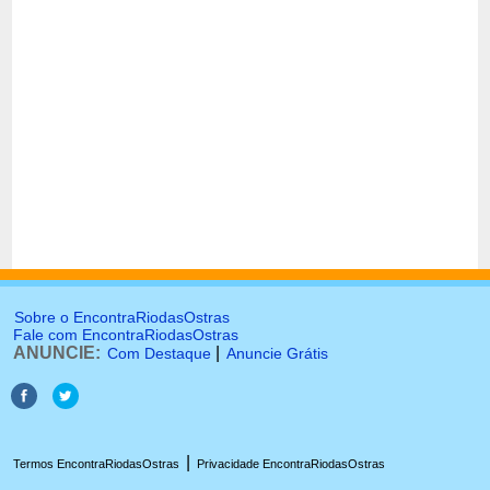
Sobre o EncontraRiodasOstras
Fale com EncontraRiodasOstras
ANUNCIE:
|
Com Destaque
Anuncie Grátis
|
Termos EncontraRiodasOstras
Privacidade EncontraRiodasOstras