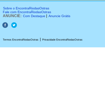
Sobre o EncontraRiodasOstras
Fale com EncontraRiodasOstras
ANUNCIE:
|
Com Destaque
Anuncie Grátis
|
Termos EncontraRiodasOstras
Privacidade EncontraRiodasOstras